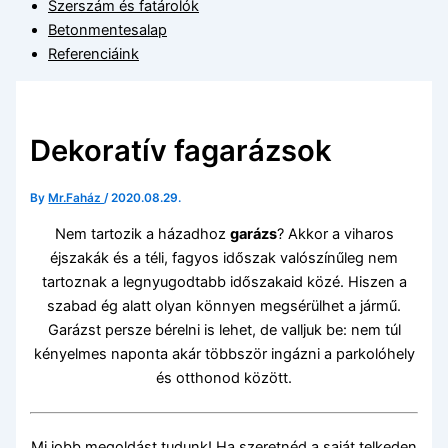
Szerszám és fatárolók
Betonmentesalap
Referenciáink
Dekoratív fagarázsok
By
Mr.Faház
/
2020.08.29.
Nem tartozik a házadhoz
garázs
? Akkor a viharos
éjszakák és a téli, fagyos időszak valószínűleg nem
tartoznak a legnyugodtabb időszakaid közé. Hiszen a
szabad ég alatt olyan könnyen megsérülhet a jármű.
Garázst persze bérelni is lehet, de valljuk be: nem túl
kényelmes naponta akár többször ingázni a parkolóhely
és otthonod között.
Mi jobb megoldást tudunk! Ha szeretnéd a saját telkeden