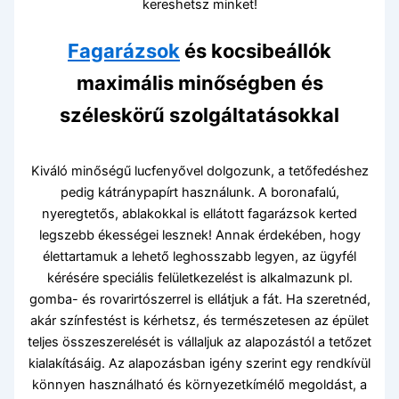
kereshetsz minket!
Fagarázsok
és kocsibeállók
maximális minőségben és
széleskörű szolgáltatásokkal
Kiváló minőségű lucfenyővel dolgozunk, a tetőfedéshez
pedig kátránypapírt használunk. A boronafalú,
nyeregtetős, ablakokkal is ellátott fagarázsok kerted
legszebb ékességei lesznek! Annak érdekében, hogy
élettartamuk a lehető leghosszabb legyen, az ügyfél
kérésére speciális felületkezelést is alkalmazunk pl.
gomba- és rovarirtószerrel is ellátjuk a fát. Ha szeretnéd,
akár színfestést is kérhetsz, és természetesen az épület
teljes összeszerelését is vállaljuk az alapozástól a tetőzet
kialakításáig. Az alapozásban igény szerint egy rendkívül
könnyen használható és környezetkímélő megoldást, a