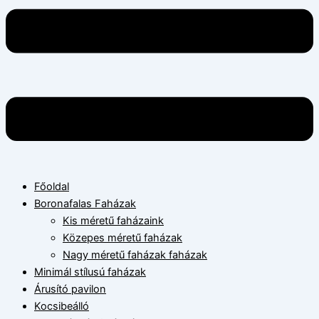
Főoldal
Boronafalas Faházak
Kis méretű faházaink
Közepes méretű faházak
Nagy méretű faházak faházak
Minimál stílusú faházak
Árusító pavilon
Kocsibeálló