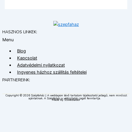
HASZNOS LINKEK:
Menu
Blog
Kapcsolat
Adatvédelmi nyilatkozat
Ingyenes házhoz szállitás feltételei
PARTNEREINK:
Copyright © 2026 Szépfaház | A weblapon lévő tartalom tájékoztató jellegű, nem minősül
ajánlatnak. A Szépfaház a változtatás jogát fenntartja.
Made by SSweblabor