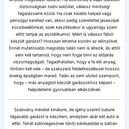
biztonságban tudni autódat, válassz minőségi
fagarázsaink közül. Ha csak kisebb helyed vagy
pénzügyi kereted van, akkor pedig szeretettel javasoljuk
kocsibeállóinkat; ezek készítésekor is ugyanúgy szem
előtt tartjuk az esztétikumot. Miért is válassz fából
készült garázst? Hosszan lehetne sorolni az előnyöket.
Ennél mutatósabb megoldás talán nem is létezik, és attól
sem kell tartanod, hogy nem fogja bírni az időjárás
viszontagságait. Tagadhatatlan, hogy a fa élő anyag,
törődni kell vele – de szakszerű felületkezeléssel hosszú
évekig épségben marad. Talán az sem utolsó szempont,
hogy – más anyagból készült garázsokhoz képest –
faépületeink gyorsabban elkészülnek.
Szabvány méretet kínálunk, de igény szerint tudunk
tágasabb garázst is készíteni, amelyben akár két autó is
elfér. Tehát különleges(nek tűnő) kéréseiddel is bátran