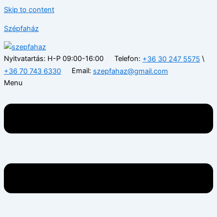
Skip to content
Szépfaház
Nyitvatartás: H-P 09:00-16:00
Telefon:
\
+36 30 247 5575
Email:
+36 70 743 6330
szepfahaz@gmail.com
Menu