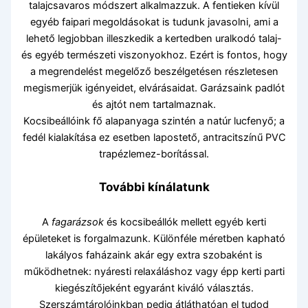
talajcsavaros módszert alkalmazzuk. A fentieken kívül
egyéb faipari megoldásokat is tudunk javasolni, ami a
lehető legjobban illeszkedik a kertedben uralkodó talaj-
és egyéb természeti viszonyokhoz. Ezért is fontos, hogy
a megrendelést megelőző beszélgetésen részletesen
megismerjük igényeidet, elvárásaidat. Garázsaink padlót
és ajtót nem tartalmaznak.
Kocsibeállóink fő alapanyaga szintén a natúr lucfenyő; a
fedél kialakítása ez esetben lapostető, antracitszínű PVC
trapézlemez-borítással.
További kínálatunk
A
fagarázsok
és kocsibeállók mellett egyéb kerti
épületeket is forgalmazunk. Különféle méretben kapható
lakályos faházaink akár egy extra szobaként is
működhetnek: nyáresti relaxáláshoz vagy épp kerti parti
kiegészítőjeként egyaránt kiváló választás.
Szerszámtárolóinkban pedig átláthatóan el tudod