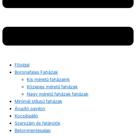
Főoldal
Boronafalas Faházak
Kis méretű faházaink
Közepes méretű faházak
Nagy méretű faházak faházak
Minimál stílusú faházak
Árusító pavilon
Kocsibeálló
Szerszám és fatárolók
Betonmentesalap