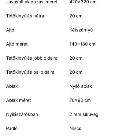
Javasolt alapozási méret
420x320 cm
Tetőkinyúlás hátra
20 cm
Ajtó
Kétszárnyú
Ajtó méret
140x180 cm
Tetőkinyúlás jobb oldalra
20 cm
Tetőkinyúlás bal oldalra
20 cm
Ablak
Nyíló ablak
Ablak méret
70x90 cm
Nyílászárókban
2 mm síküveg
Padló
Nincs