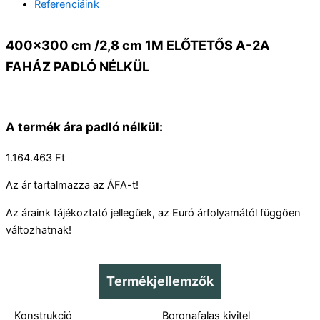
Referenciáink
400×300 cm /2,8 cm 1M ELŐTETŐS A-2A
FAHÁZ PADLÓ NÉLKÜL
A termék ára padló nélkül:
1.164.463 Ft
Az ár tartalmazza az ÁFA-t!
Az áraink tájékoztató jellegűek, az Euró árfolyamától függően
változhatnak!
Termékjellemzők
Konstrukció
Boronafalas kivitel