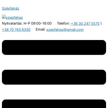
Skip
Menu
Menu
Szépfaház
to
content
Nyitvatartás: H-P 09:00-16:00
Telefon:
\
+36 30 247 5575
Email:
+36 70 743 6330
szepfahaz@gmail.com