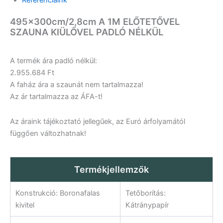
495x300cm/2,8cm A 1M ELŐTETŐVEL
SZAUNA KIÜLŐVEL PADLÓ NÉLKÜL
A termék ára padló nélkül:
2.955.684 Ft
A faház ára a szaunát nem tartalmazza!
Az ár tartalmazza az ÁFA-t!
Az áraink tájékoztató jellegűek, az Euró árfolyamától
függően változhatnak!
Termékjellemzők
Konstrukció: Boronafalas
Tetőborítás:
kivitel
Kátránypapír