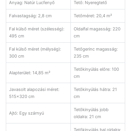
Anyag: Natúr Lucfenyő
Tető: Nyeregtető
Falvastagság: 2,8 cm
Tetőméret: 20,4 m²
Fal külső méret (szélesség):
Oldalfal magasság: 220
495 cm
cm
Fal külső méret (mélység):
Tetőgerinc magasság:
300 cm
235 cm
Tetőkinyúlás előre: 100
Alapterület: 14,85 m²
cm
Javasolt alapozási méret:
Tetőkinyúlás hátra: 21
515×320 cm
cm
Tetőkinyúlás jobb
Ajtó: Egy szárnyú
oldalra: 21 cm
Tetőkinyúlás bal oldalra: