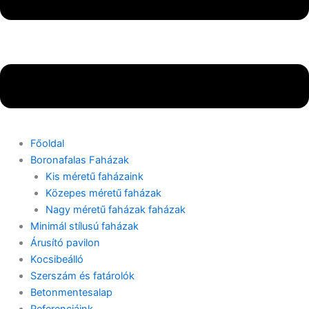
Főoldal
Boronafalas Faházak
Kis méretű faházaink
Közepes méretű faházak
Nagy méretű faházak faházak
Minimál stílusú faházak
Árusító pavilon
Kocsibeálló
Szerszám és fatárolók
Betonmentesalap
Referenciáink