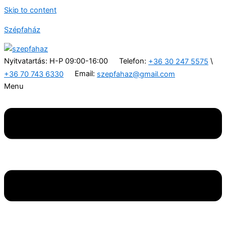
Skip to content
Szépfaház
Nyitvatartás: H-P 09:00-16:00
Telefon:
\
+36 30 247 5575
Email:
+36 70 743 6330
szepfahaz@gmail.com
Menu