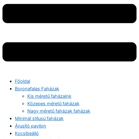
Főoldal
Boronafalas Faházak
Kis méretű faházaink
Közepes méretű faházak
Nagy méretű faházak faházak
Minimál stílusú faházak
Árusító pavilon
Kocsibeálló