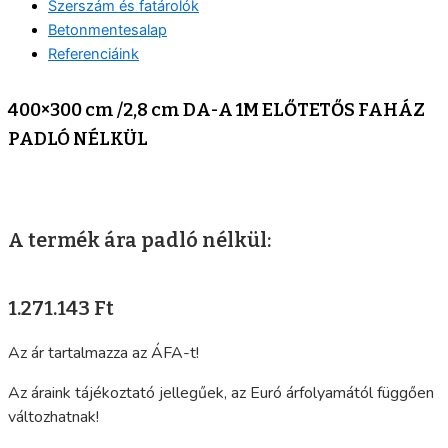
Szerszám és fatárolók
Betonmentesalap
Referenciáink
400×300 cm /2,8 cm DA-A 1M ELŐTETŐS FAHÁZ
PADLÓ NÉLKÜL
A termék ára padló nélkül:
1.271.143 Ft
Az ár tartalmazza az ÁFA-t!
Az áraink tájékoztató jellegűek, az Euró árfolyamától függően
változhatnak!