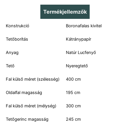
Termékjellemzők
Konstrukció
Boronafalas kivitel
Tetőborítás
Kátránypapír
Anyag
Natúr Lucfenyő
Tető
Nyeregtető
Fal külső méret (szélesség)
400 cm
Oldalfal magasság
195 cm
Fal külső méret (mélység)
300 cm
Tetőgerinc magasság
245 cm