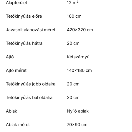
Alapterület
12 m²
Tetőkinyúlás előre
100 cm
Javasolt alapozási méret
420×320 cm
Tetőkinyúlás hátra
20 cm
Ajtó
Kétszárnyú
Ajtó méret
140×180 cm
Tetőkinyúlás jobb oldalra
20 cm
Tetőkinyúlás bal oldalra
20 cm
Ablak
Nyíló ablak
Ablak méret
70×90 cm