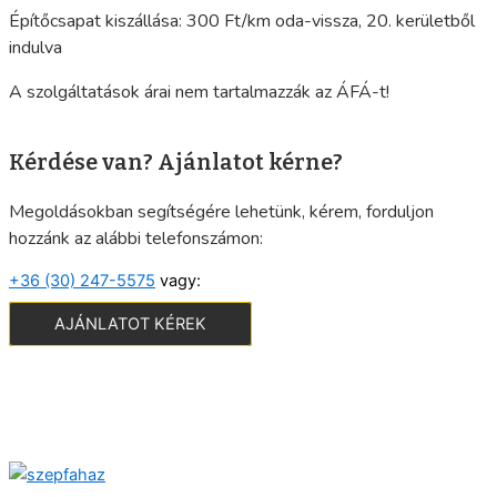
Építőcsapat kiszállása: 300 Ft/km oda-vissza, 20. kerületből
indulva
A szolgáltatások árai nem tartalmazzák az ÁFÁ-t!
Kérdése van? Ajánlatot kérne?
Megoldásokban segítségére lehetünk, kérem, forduljon
hozzánk az alábbi telefonszámon:
+36 (30) 247-5575
vagy:
AJÁNLATOT KÉREK