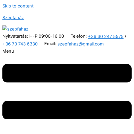
Skip to content
Szépfaház
Nyitvatartás: H-P 09:00-16:00
Telefon:
\
+36 30 247 5575
Email:
+36 70 743 6330
szepfahaz@gmail.com
Menu