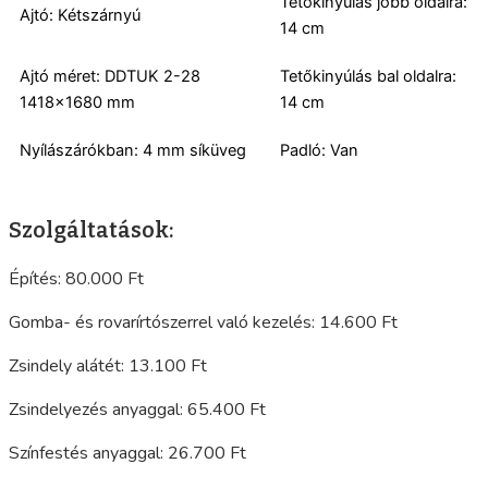
Tetőkinyúlás jobb oldalra:
Ajtó: Kétszárnyú
14 cm
Ajtó méret: DDTUK 2-28
Tetőkinyúlás bal oldalra:
1418×1680 mm
14 cm
Nyílászárókban: 4 mm síküveg
Padló: Van
Szolgáltatások:
Építés: 80.000 Ft
Gomba- és rovarírtószerrel való kezelés: 14.600 Ft
Zsindely alátét: 13.100 Ft
Zsindelyezés anyaggal: 65.400 Ft
Színfestés anyaggal: 26.700 Ft