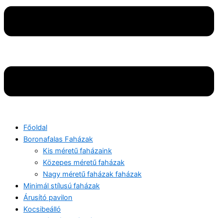
Főoldal
Boronafalas Faházak
Kis méretű faházaink
Közepes méretű faházak
Nagy méretű faházak faházak
Minimál stílusú faházak
Árusító pavilon
Kocsibeálló