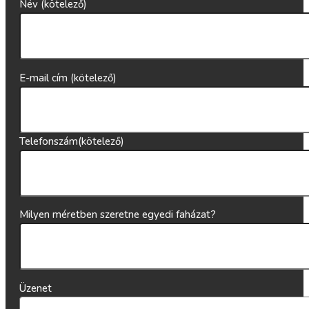
Név (kötelező)
E-mail cím (kötelező)
Telefonszám(kötelező)
Milyen méretben szeretne egyedi faházat?
Üzenet