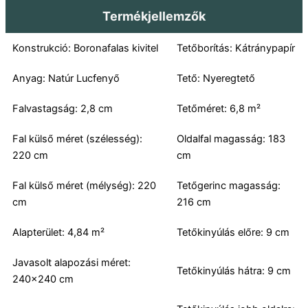
Termékjellemzők
Konstrukció: Boronafalas kivitel
Tetőborítás: Kátránypapír
Anyag: Natúr Lucfenyő
Tető: Nyeregtető
Falvastagság: 2,8 cm
Tetőméret: 6,8 m²
Fal külső méret (szélesség):
Oldalfal magasság: 183
220 cm
cm
Fal külső méret (mélység): 220
Tetőgerinc magasság:
cm
216 cm
Alapterület: 4,84 m²
Tetőkinyúlás előre: 9 cm
Javasolt alapozási méret:
Tetőkinyúlás hátra: 9 cm
240×240 cm