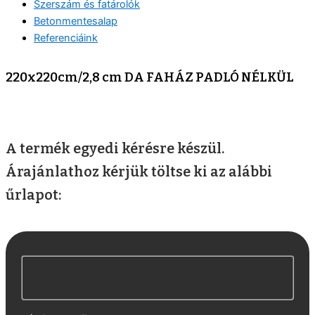
Szerszám és fatárolók
Betonmentesalap
Referenciáink
220x220cm/2,8 cm DA FAHÁZ PADLÓ NÉLKÜL
A termék egyedi kérésre készül.
Árajánlathoz kérjük töltse ki az alábbi
űrlapot: